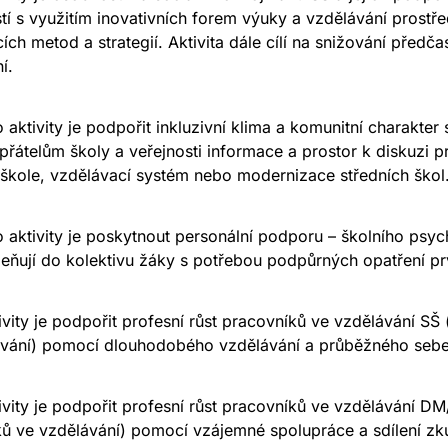
í s využitím inovativních forem výuky a vzdělávání prostře
ích metod a strategií. Aktivita dále cílí na snižování před
í.
o aktivity je podpořit inkluzivní klima a komunitní charakter
přátelům školy a veřejnosti informace a prostor k diskuzi p
škole, vzdělávací systém nebo modernizace středních škol
o aktivity je poskytnout personální podporu – školního psy
leňují do kolektivu žáky s potřebou podpůrných opatření p
ivity je podpořit profesní růst pracovníků ve vzdělávání SŠ
ávání) pomocí dlouhodobého vzdělávání a průběžného sebe
ivity je podpořit profesní růst pracovníků ve vzdělávání DM
ů ve vzdělávání) pomocí vzájemné spolupráce a sdílení zk