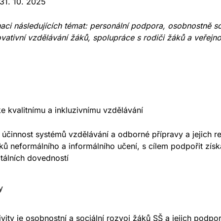
 31. 10. 2025
ci následujících témat: personální podpora, osobnostně soc
vativní vzdělávání žáků, spolupráce s rodiči žáků a veřejno
e kvalitnímu a inkluzivnímu vzdělávání
 a účinnost systémů vzdělávání a odborné přípravy a jejich re
ků neformálního a informálního učení, s cílem podpořit zís
tálních dovedností
y
ivity je osobnostní a sociální rozvoj žáků SŠ a jejich podpor