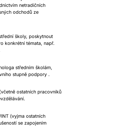
dnictvím netradičních
časných odchodů ze
 střední školy, poskytnout
ro konkrétní témata, např.
.
chologa středním školám,
rvního stupně podpory .
 (včetně ostatních pracovníků
vzdělávání.
/INT (vyjma ostatních
ušeností se zapojením