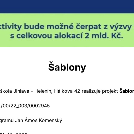
Šablony
kola Jihlava - Helenín, Hálkova 42 realizuje projekt
Šablo
.XX/00/22_003/0002945
ogramu Jan Ámos Komenský