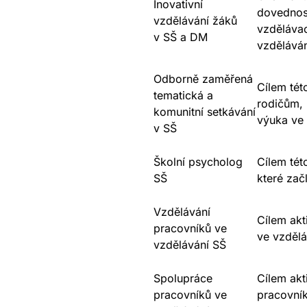
Inovativní
dovednost
vzdělávání žáků
vzdělávac
v SŠ a DM
vzděláván
Odborně zaměřená
Cílem tét
tematická a
rodičům, 
komunitní setkávání
výuka ve 
v SŠ
Školní psycholog
Cílem tét
SŠ
které zač
Vzdělávání
Cílem akt
pracovníků ve
ve vzděl
vzdělávání SŠ
Spolupráce
Cílem akt
pracovníků ve
pracovník