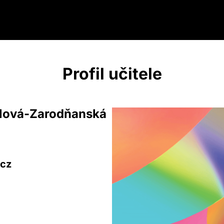
Profil učitele
álová-Zarodňanská
.cz