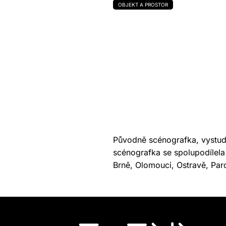
OBJEKT A PROSTOR
Původně scénografka, vystud
scénografka se spolupodílela 
Brně, Olomouci, Ostravě, Par