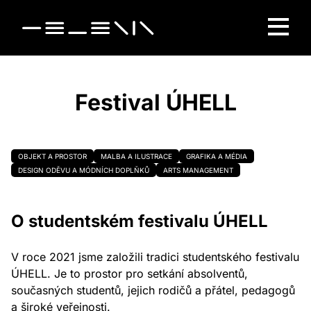
Festival ÚHELL
OBJEKT A PROSTOR
MALBA A ILUSTRACE
GRAFIKA A MÉDIA
DESIGN ODĚVU A MÓDNÍCH DOPLŇKŮ
ARTS MANAGEMENT
O studentském festivalu ÚHELL
V roce 2021 jsme založili tradici studentského festivalu
ÚHELL. Je to prostor pro setkání absolventů,
současných studentů, jejich rodičů a přátel, pedagogů
a široké veřejnosti.