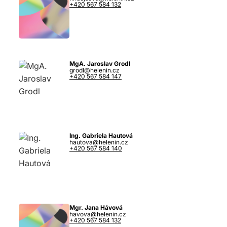
+420 567 584 132
MgA. Jaroslav Grodl
grodl@helenin.cz
+420 567 584 147
Ing. Gabriela Hautová
hautova@helenin.cz
+420 567 584 140
Mgr. Jana Hávová
havova@helenin.cz
+420 567 584 132