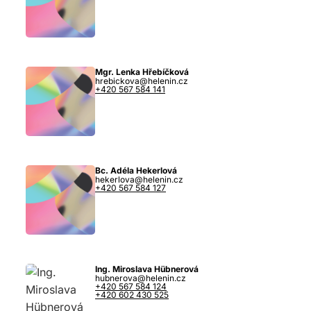
Mgr. Lenka Hřebíčková
hrebickova@helenin.cz
+420 567 584 141
Bc. Adéla Hekerlová
hekerlova@helenin.cz
+420 567 584 127
Ing. Miroslava Hübnerová
hubnerova@helenin.cz
+420 567 584 124
+420 602 430 525