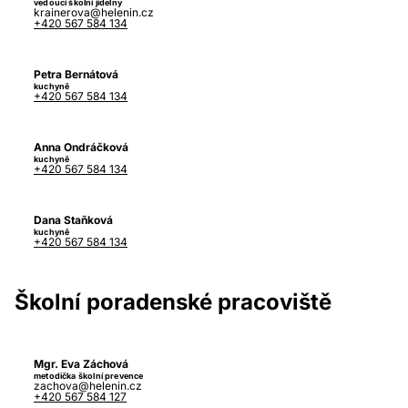
vedoucí školní jídelny
krainerova@helenin.cz
+420 567 584 134
Petra Bernátová
kuchyně
+420 567 584 134
Anna Ondráčková
kuchyně
+420 567 584 134
Dana Staňková
kuchyně
+420 567 584 134
Školní poradenské pracoviště
Mgr. Eva Záchová
metodička školní prevence
zachova@helenin.cz
+420 567 584 127