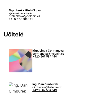
Mgr. Lenka Hřebíčková
výchovná poradkyně
hrebickova@helenin.cz
+420 567 584 141
Učitelé
Mgr. Linda Cermanová
cermanova@helenin.cz
+420 567 584 140
Ing. Dan Cimburek
cimburek@helenin.cz
+420 567 584 149