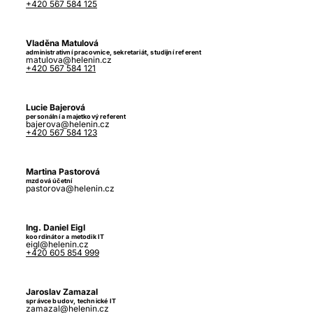
+420 567 584 125
Vladěna Matulová
administrativní pracovnice, sekretariát, studijní referent
matulova@helenin.cz
+420 567 584 121
Lucie Bajerová
personální a majetkový referent
bajerova@helenin.cz
+420 567 584 123
Martina Pastorová
mzdová účetní
pastorova@helenin.cz
Ing. Daniel Eigl
koordinátor a metodik IT
eigl@helenin.cz
+420 605 854 999
Jaroslav Zamazal
správce budov, technické IT
zamazal@helenin.cz