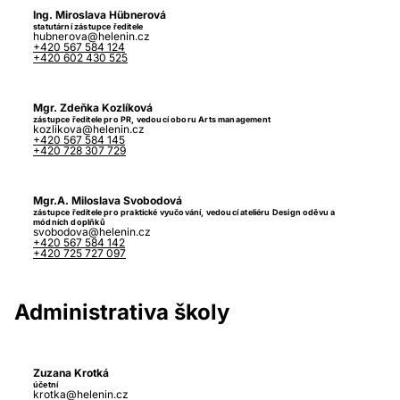
Ing. Miroslava Hübnerová
statutární zástupce ředitele
hubnerova@helenin.cz
+420 567 584 124
+420 602 430 525
Mgr. Zdeňka Kozlíková
zástupce ředitele pro PR, vedoucí oboru Arts management
kozlikova@helenin.cz
+420 567 584 145
+420 728 307 729
Mgr.A. Miloslava Svobodová
zástupce ředitele pro praktické vyučování, vedoucí ateliéru Design oděvu a
módních doplňků
svobodova@helenin.cz
+420 567 584 142
+420 725 727 097
Administrativa školy
Zuzana Krotká
účetní
krotka@helenin.cz