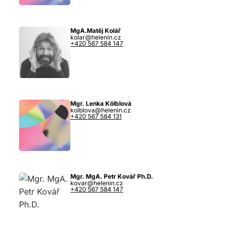
MgA.Matěj Kolář
kolar@helenin.cz
+420 567 584 147
Mgr. Lenka Kölblová
kolblova@helenin.cz
+420 567 584 131
Mgr. MgA. Petr Kovář Ph.D.
kovar@helenin.cz
+420 567 584 147