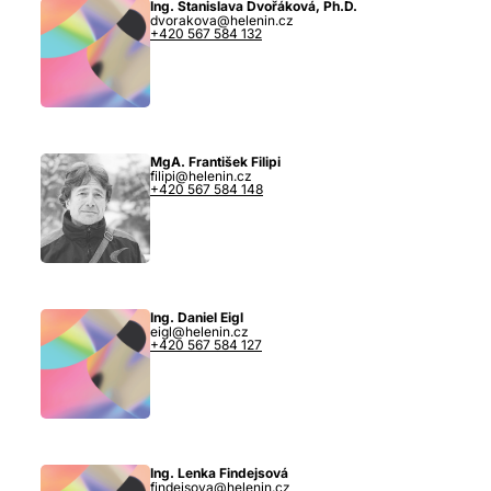
Ing. Stanislava Dvořáková, Ph.D.
dvorakova@helenin.cz
+420 567 584 132
MgA. František Filipi
filipi@helenin.cz
+420 567 584 148
Ing. Daniel Eigl
eigl@helenin.cz
+420 567 584 127
Ing. Lenka Findejsová
findejsova@helenin.cz