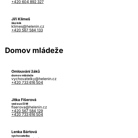
+420 604 892 327
Jiří Klimeš
školník
klimes@helenin.cz
+420 567 584 133
Domov mládeže
Omlouvání žáků
domov mládeže
vychovatelky@helenin.cz
+420 733 616 504
Jitka Fišerová
vedoucí DM
fiserova@helenin.cz
+420 567 584 129
+420 733 616 504
Lenka Bártová
vychovatelka