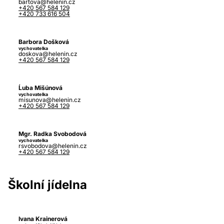
bartova@helenin.cz
+420 567 584 129
+420 733 616 504
Barbora Došková
vychovatelka
doskova@helenin.cz
+420 567 584 129
Ĺuba Mišúnová
vychovatelka
misunova@helenin.cz
+420 567 584 129
Mgr. Radka Svobodová
vychovatelka
rsvobodova@helenin.cz
+420 567 584 129
Školní jídelna
Ivana Krainerová