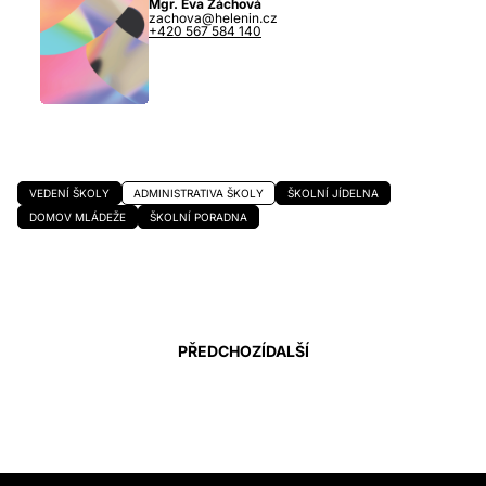
Mgr. Eva Záchová
zachova@helenin.cz
+420 567 584 140
VEDENÍ ŠKOLY
ADMINISTRATIVA ŠKOLY
ŠKOLNÍ JÍDELNA
DOMOV MLÁDEŽE
ŠKOLNÍ PORADNA
PŘEDCHOZÍ
DALŠÍ