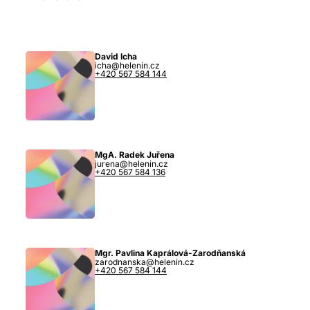
David Icha
icha@helenin.cz
+420 567 584 144
MgA. Radek Juřena
jurena@helenin.cz
+420 567 584 136
Mgr. Pavlina Kaprálová-Zarodňanská
zarodnanska@helenin.cz
+420 567 584 144