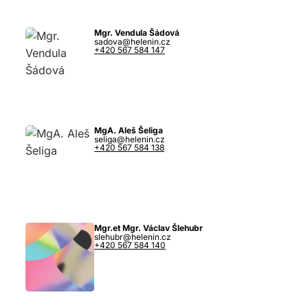
Mgr. Vendula Šádová
sadova@helenin.cz
+420 567 584 147
MgA. Aleš Šeliga
seliga@helenin.cz
+420 567 584 138
Mgr.et Mgr. Václav Šlehubr
slehubr@helenin.cz
+420 567 584 140