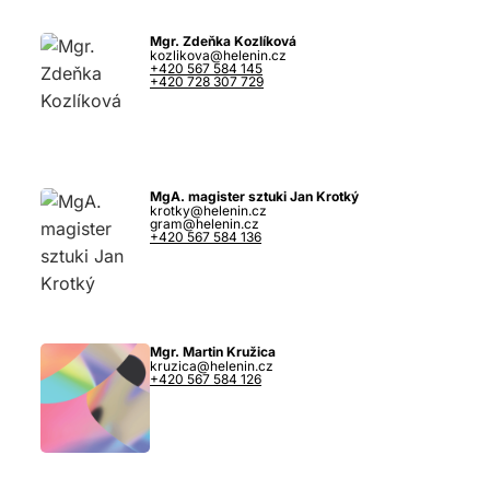
Mgr. Zdeňka Kozlíková
kozlikova@helenin.cz
+420 567 584 145
+420 728 307 729
MgA. magister sztuki Jan Krotký
krotky@helenin.cz
gram@helenin.cz
+420 567 584 136
Mgr. Martin Kružica
kruzica@helenin.cz
+420 567 584 126