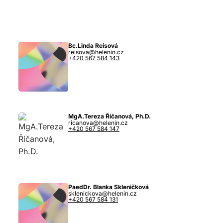
Bc.Linda Reisová
reisova@helenin.cz
+420 567 584 143
MgA.Tereza Říčanová, Ph.D.
ricanova@helenin.cz
+420 567 584 147
PaedDr. Blanka Skleničková
sklenickova@helenin.cz
+420 567 584 131